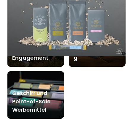
Mehr zu SOURCER erfahren:
Unser
Verständnis von
Rezeptsammlun
Engagement
g
Geschirr und
Point-of-Sale
Werbemittel