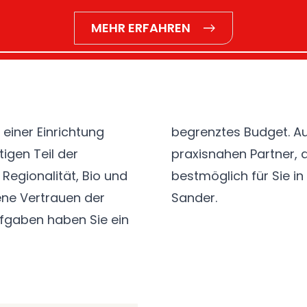
MEHR ERFAHREN
 einer Einrichtung
uchen Sie einen
igen Teil der
Möglichkeiten
Regionalität, Bio und
bestmöglich für Sie in
ene Vertrauen der
Sander
.
Aufgaben haben Sie ein