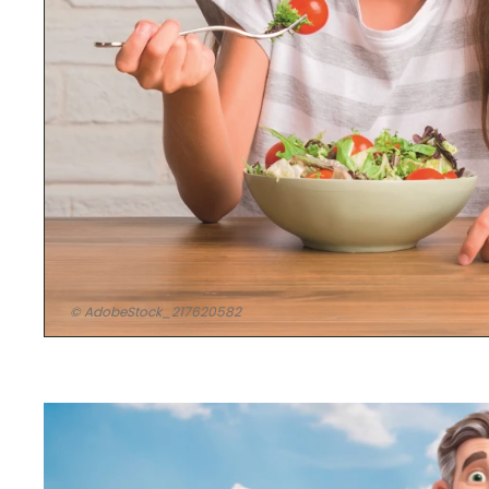
© AdobeStock_217620582