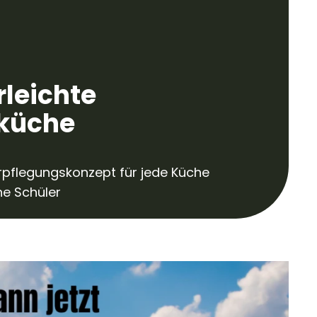
rleichte
küche
rpflegungskonzept für jede Küche
he Schüler