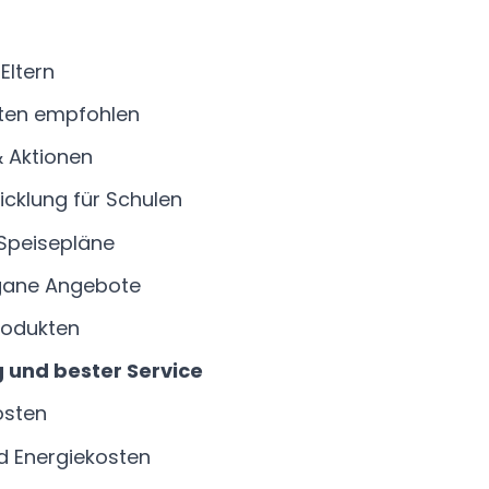
Eltern
ten empfohlen
& Aktionen
icklung für Schulen
Speisepläne
gane Angebote
rodukten
 und bester Service
osten
d Energiekosten