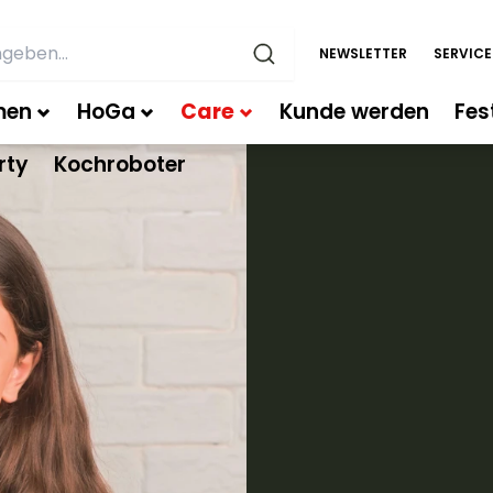
NEWSLETTER
SERVIC
men
HoGa
Care
Kunde werden
Fes
rty
Kochroboter