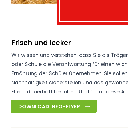
Frisch und lecker
Wir wissen und verstehen, dass Sie als Träger
begrenztes Budget. Aus diesem Grund bra
oder Schule die Verantwortung für einen wicht
praxisnahen Partner, der Anforderungen und 
Ernährung der Schüler übernehmen. Sie sollen 
Nachhaltigkeit sicherstellen und das gewonn
Eltern dauerhaft behalten. Und für all diese 
DOWNLOAD INFO-FLYER