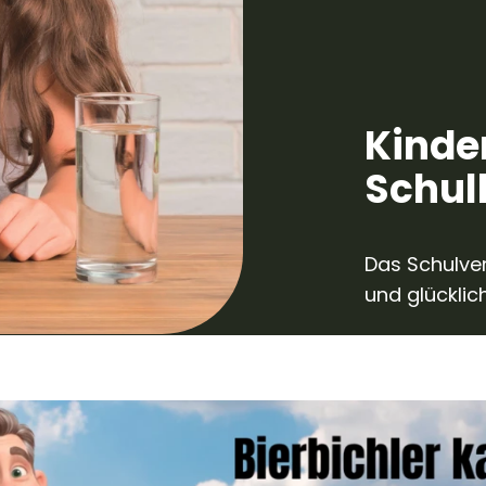
Kinde
Schul
Das Schulve
und glücklic