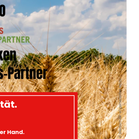
© Bierbichler-KI generiertes Motiv
tät.
ner Hand.