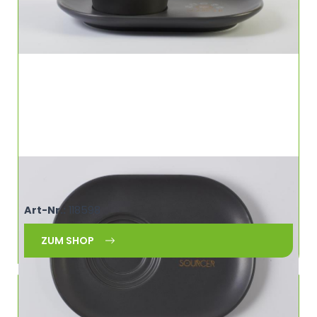
Universal Untertasse oval 3in1 SOURCER
460920
Art-Nr.:
118598
ZUM SHOP