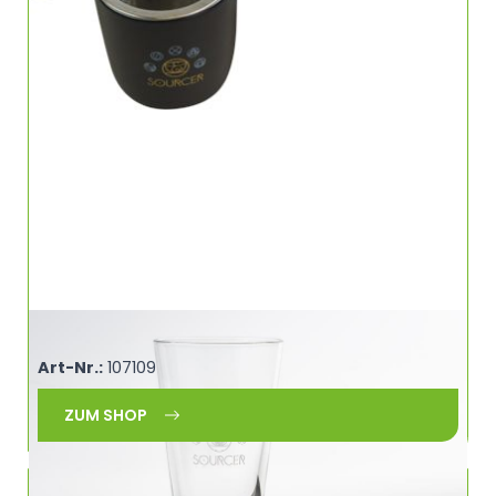
Lattemacchiato Glas 330 ml SOURCER 460912
Art-Nr.:
107109
ZUM SHOP