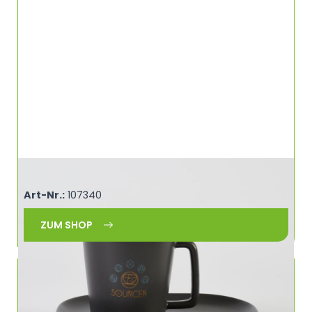
Capuccinotasse 200 ml SOURCER 460903
Art-Nr.:
107340
ZUM SHOP