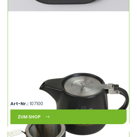
SOURCER Teekanne mit Edelstahldeckel Sieb
und Siebablage 450 ml SOURCER 460901
(AVB)
Art-Nr.:
107100
ZUM SHOP