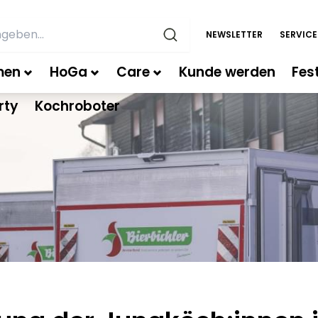
NEWSLETTER
SERVIC
men
HoGa
Care
Kunde werden
Fes
rty
Kochroboter