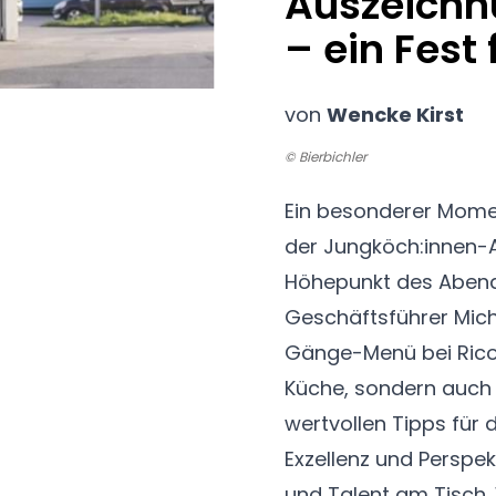
Auszeichnu
– ein Fest
von
Wencke Kirst
© Bierbichler
Ein besonderer Mome
der Jungköch:innen-A
Höhepunkt des Abend
Geschäftsführer Micha
Gänge-Menü bei Rico 
Küche, sondern auch 
wertvollen Tipps für 
Exzellenz und Perspek
und Talent am Tisch.