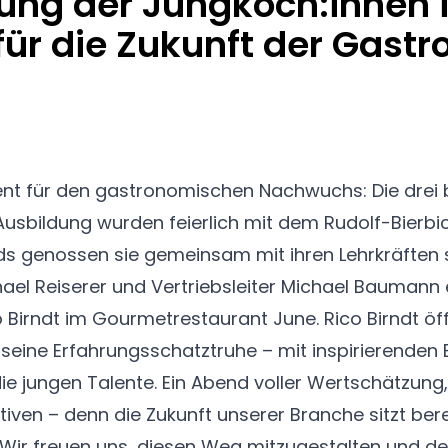
ng der Jungköch:innen i
 für die Zukunft der Gast
nt für den gastronomischen Nachwuchs: Die drei 
usbildung wurden feierlich mit dem Rudolf-Bierbich
s genossen sie gemeinsam mit ihren Lehrkräften
el Reiserer und Vertriebsleiter Michael Baumann e
Birndt im Gourmetrestaurant June. Rico Birndt öff
seine Erfahrungsschatztruhe – mit inspirierenden 
die jungen Talente. Ein Abend voller Wertschätzung,
tiven – denn die Zukunft unserer Branche sitzt ber
 Wir freuen uns, diesen Weg mitzugestalten und 