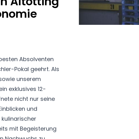
n Altötting
ronomie
besten Absolventen
ler-Pokal geehrt. Als
 sowie unserem
in exklusives 12-
nete nicht nur seine
Einblicken und
 kulinarischer
eits mit Begeisterung
den Nachwuchs zu